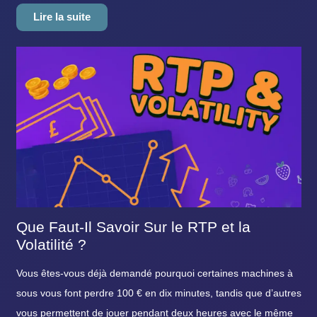
Lire la suite
Que Faut-Il Savoir Sur le RTP et la
Volatilité ?
Vous êtes-vous déjà demandé pourquoi certaines machines à
sous vous font perdre 100 € en dix minutes, tandis que d’autres
vous permettent de jouer pendant deux heures avec le même