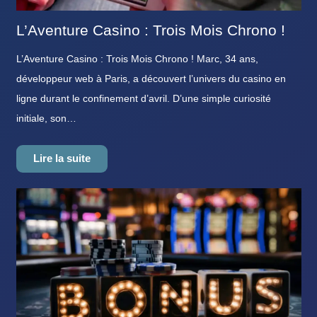
L’Aventure Casino : Trois Mois Chrono !
L’Aventure Casino : Trois Mois Chrono ! Marc, 34 ans,
développeur web à Paris, a découvert l’univers du casino en
ligne durant le confinement d’avril. D’une simple curiosité
initiale, son…
Lire la suite