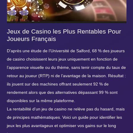
Jeux de Casino les Plus Rentables Pour
Joueurs Français
D’après une étude de l’Université de Salford, 68 % des joueurs
de casino choisissent leurs jeux uniquement en fonction de
l’apparence visuelle ou du thème, sans tenir compte du taux de
retour au joueur (RTP) ni de l’avantage de la maison. Résultat :
ils jouent sur des machines offrant seulement 92 % de
rendement alors que des alternatives dépassant 99 % sont
disponibles sur la même plateforme.
La rentabilité d’un jeu de casino ne relève pas du hasard, mais
de principes mathématiques. Voici un guide pour identifier les
jeux les plus avantageux et optimiser vos gains sur le long